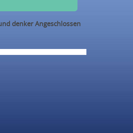
 und denker Angeschlossen