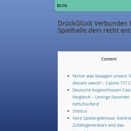
BLOG
DrückGlück Verbunden K
Spielhalle dem recht en
Content
Ferner was besagen unsere T
diesem zweck? – Casino 777 
Deutsche Angeschlossen Casi
Vergleich – Unsrige Favoriten
tiefschürfend
Slottica
Faire Spielergebnisse: Kontro
Zufallsgenerators and das