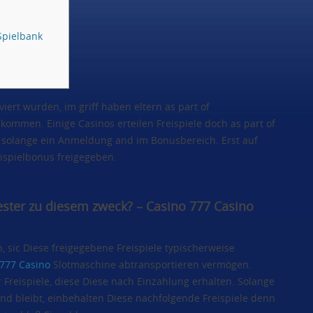
Spielbank
viert wurden, im griff haben eltern as part of
ommen. Einige Casinos erteilen Freispiele doch as part of
 solange ein Anmeldung and im Bonusbereich. Erst auf
reispielbonus freigegeben.
ester zu diesem zweck?
– Casino 777 Casino
, sic Diese freigegebene Freispiele typischerweise
 777 Casino
Slotmaschine abtransportieren vermögen.
Freispiele, diese Diese nach Einzahlung erhalten. Solange
 und bleibt, einbehalten Diese nachfolgende Freispiele denn